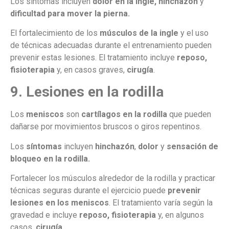
Los síntomas incluyen
dolor en la ingle, hinchazón
y
dificultad para mover la pierna.
El fortalecimiento de los
músculos de la ingle
y el uso
de técnicas adecuadas durante el entrenamiento pueden
prevenir estas lesiones. El tratamiento incluye
reposo,
fisioterapia
y, en casos graves,
cirugía
.
9. Lesiones en la rodilla
Los
meniscos
son
cartílagos en la rodilla
que pueden
dañarse por movimientos bruscos o giros repentinos.
Los
síntomas
incluyen
hinchazón
,
dolor
y
sensación de
bloqueo en la rodilla.
Fortalecer los músculos alrededor de la rodilla y practicar
técnicas seguras durante el ejercicio puede
prevenir
lesiones en los meniscos
. El tratamiento varía según la
gravedad e incluye
reposo, fisioterapia
y, en algunos
casos,
cirugía
.