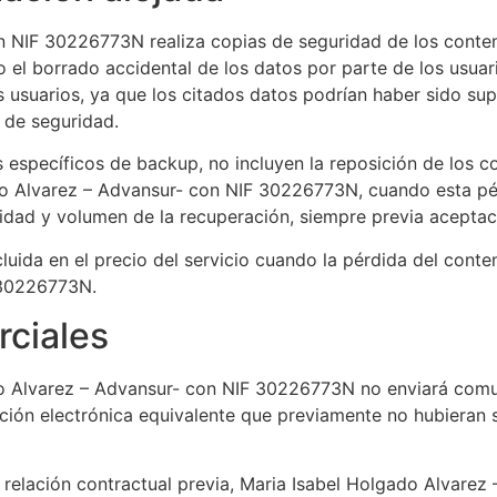
 NIF 30226773N realiza copias de seguridad de los conteni
 el borrado accidental de los datos por parte de los usuari
os usuarios, ya que los citados datos podrían haber sido su
 de seguridad.
os específicos de backup, no incluyen la reposición de los 
o Alvarez – Advansur- con NIF 30226773N, cuando esta pérd
jidad y volumen de la recuperación, siempre previa aceptaci
luida en el precio del servicio cuando la pérdida del conte
 30226773N.
ciales
ado Alvarez – Advansur- con NIF 30226773N no enviará comu
ción electrónica equivalente que previamente no hubieran 
a relación contractual previa, Maria Isabel Holgado Alvare