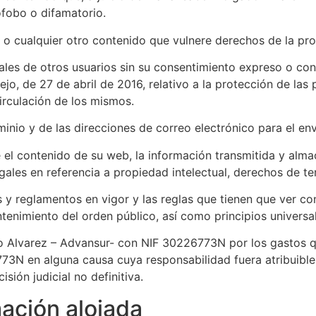
nófobo o difamatorio.
o cualquier otro contenido que vulnere derechos de la prop
nales de otros usuarios sin su consentimiento expreso o co
, de 27 de abril de 2016, relativo a la protección de las p
circulación de los mismos.
ominio y de las direcciones de correo electrónico para el 
e el contenido de su web, la información transmitida y alma
egales en referencia a propiedad intelectual, derechos de t
s y reglamentos en vigor y las reglas que tienen que ver con
enimiento del orden público, así como principios universal
do Alvarez – Advansur- con NIF 30226773N por los gastos q
N en alguna causa cuya responsabilidad fuera atribuible a
isión judicial no definitiva.
mación alojada