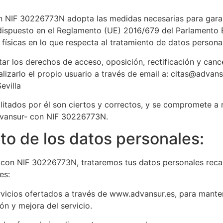
n NIF 30226773N adopta las medidas necesarias para garant
 dispuesto en el Reglamento (UE) 2016/679 del Parlamento 
 físicas en lo que respecta al tratamiento de datos personal
tar los derechos de acceso, oposición, rectificación y can
lizarlo el propio usuario a través de email a: citas@advansu
evilla
cilitados por él son ciertos y correctos, y se compromete 
dvansur- con NIF 30226773N.
nto de los datos personales:
 con NIF 30226773N, trataremos tus datos personales recab
es:
rvicios ofertados a través de www.advansur.es, para manten
ón y mejora del servicio.