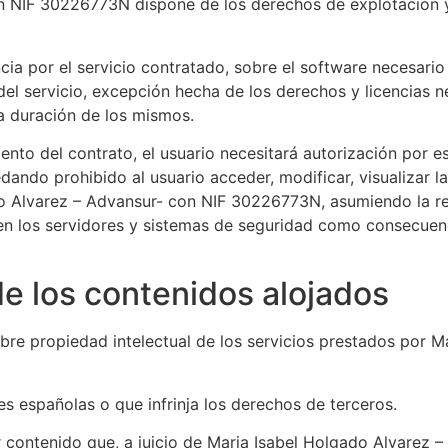
n NIF 30226773N dispone de los derechos de explotación y 
cia por el servicio contratado, sobre el software necesario
del servicio, excepción hecha de los derechos y licencias n
a duración de los mismos.
nto del contrato, el usuario necesitará autorización por e
do prohibido al usuario acceder, modificar, visualizar la 
o Alvarez – Advansur- con NIF 30226773N, asumiendo la res
 en los servidores y sistemas de seguridad como consecuen
de los contenidos alojados
sobre propiedad intelectual de los servicios prestados por 
yes españolas o que infrinja los derechos de terceros.
er contenido que, a juicio de Maria Isabel Holgado Alvarez