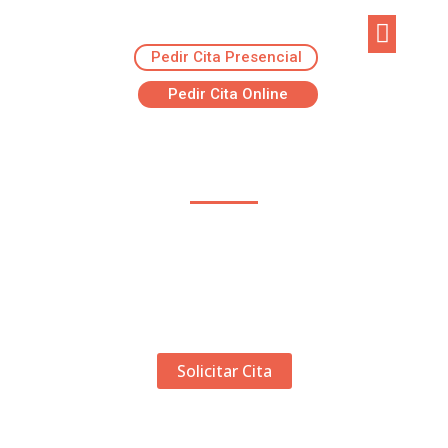
Pedir Cita Presencial
EJERCICIOS R
ADVANSUR RES
Pedir Cita Online
Dra. Maria Isabel Holgado​
Miembro Superior
Especialista en Cirugía Deportiva
Solicitar Cita