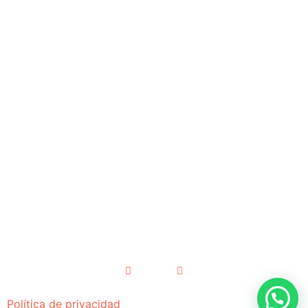
Deportiva, Rodilla, Cadera, Miembro Superior y Columna.
Cómo llegar:
Hospital Quirón Salud, Infanta Luisa
C/ Conde de Bustillo, 11
41010 Sevilla
Reserva tu cita:
687 09 22 77
(Whatsapp disponible)
citas@advansur.es
Política de privacidad