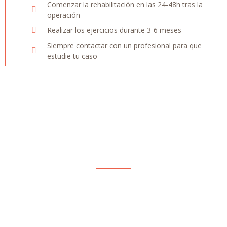
Comenzar la rehabilitación en las 24-48h tras la
operación
Realizar los ejercicios durante 3-6 meses
Siempre contactar con un profesional para que
estudie tu caso
Consulta ahora con nuestros
especialistas
Si sufres alguna de estas patologías lo más adecuado es que
contactes con un especialista para recibir el tratamiento que
se adecué más a tus necesidades.