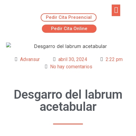
Pedir Cita Presencial
EJERCICIOS R
ADVANSUR RES
Pedir Cita Online
Advansur
abril 30, 2024
2:22 pm
No hay comentarios
Desgarro del labrum
acetabular