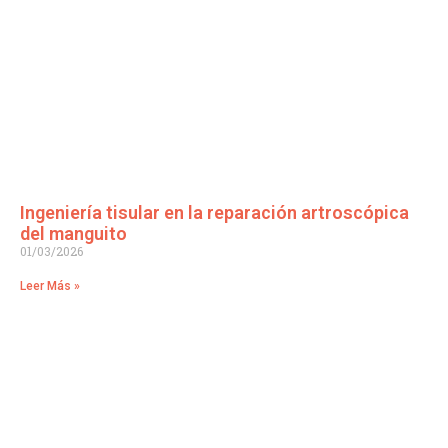
Ingeniería tisular en la reparación artroscópica
del manguito
01/03/2026
Leer Más »
Traumatología Avanzada en manos de profesionales