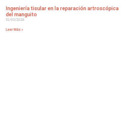
Ingeniería tisular en la reparación artroscópica
del manguito
01/03/2026
Leer Más »
Traumatología Avanzada en manos de profesionales
especializados.
Especialistas en: Traumatología y Ortopedia, Cirugía
Deportiva, Rodilla, Cadera, Miembro Superior y Columna.
Cómo llegar:
Hospital Quirón Salud, Infanta Luisa