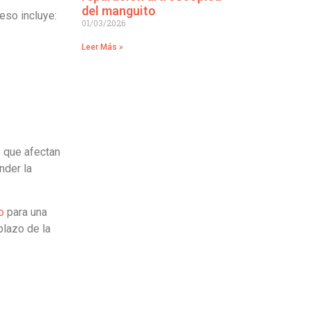
del manguito
ceso incluye:
01/03/2026
Leer Más »
s que afectan
nder la
o
para una
plazo de la