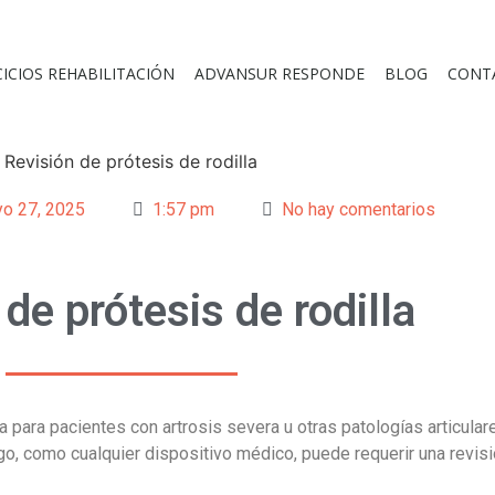
CICIOS REHABILITACIÓN
ADVANSUR RESPONDE
BLOG
CONT
o 27, 2025
1:57 pm
No hay comentarios
de prótesis de rodilla
 para pacientes con artrosis severa u otras patologías articular
go, como cualquier dispositivo médico, puede requerir una revis