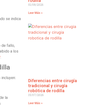
rodilla
01/08/2026
Leer Más »
ndo se indica
de fallo,
debido a los
r
.
illa
 incluyen:
Diferencias entre cirugía
tradicional y cirugía
robótica de rodilla
15/07/2026
de la
.
Leer Más »