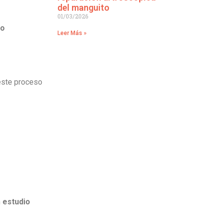
del manguito
01/03/2026
 o
Leer Más »
 este proceso
n
estudio