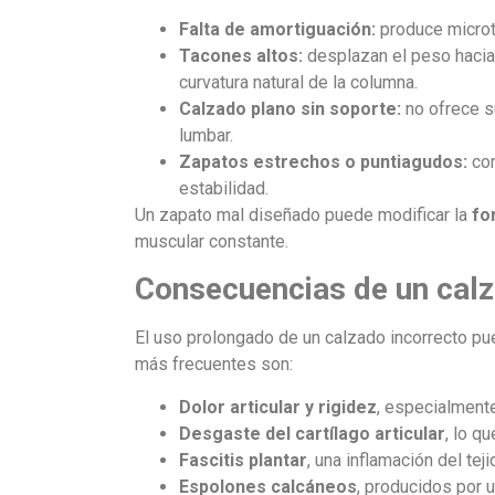
Falta de amortiguación:
produce microtr
Tacones altos:
desplazan el peso hacia 
curvatura natural de la columna.
Calzado plano sin soporte:
no ofrece su
lumbar.
Zapatos estrechos o puntiagudos:
com
estabilidad.
Un zapato mal diseñado puede modificar la
fo
muscular constante.
Consecuencias de un cal
El uso prolongado de un calzado incorrecto 
más frecuentes son:
Dolor articular y rigidez
, especialmente
Desgaste del cartílago articular
, lo q
Fascitis plantar
, una inflamación del tej
Espolones calcáneos
, producidos por u