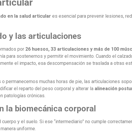
articular
do en la salud articular
es esencial para prevenir lesiones, redu
do y las articulaciones
formados por
26 huesos, 33 articulaciones y más de 100 músc
onía para sostenernos y permitir el movimiento. Cuando el calzad
tamente el impacto, esa descompensación se traslada a otras est
s o permanecemos muchas horas de pie, las articulaciones sopo
icar el reparto del peso corporal y alterar la
alineación postu
n patologías crónicas.
n la biomecánica corporal
l cuerpo y el suelo. Si ese “intermediario” no cumple correctamen
 manera uniforme.