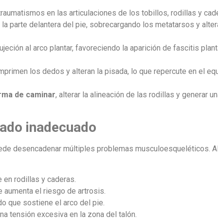
aumatismos en las articulaciones de los tobillos, rodillas y cad
la parte delantera del pie, sobrecargando los metatarsos y alter
jeción al arco plantar, favoreciendo la aparición de fascitis plant
primen los dedos y alteran la pisada, lo que repercute en el equi
rma de caminar
, alterar la alineación de las rodillas y generar 
zado inadecuado
puede desencadenar múltiples problemas musculoesqueléticos. A
 en rodillas y caderas.
ue aumenta el riesgo de artrosis.
ido que sostiene el arco del pie.
na tensión excesiva en la zona del talón.