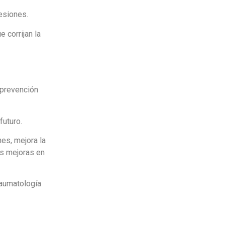
esiones.
e corrijan la
 prevención
futuro.
nes, mejora la
es mejoras en
raumatología