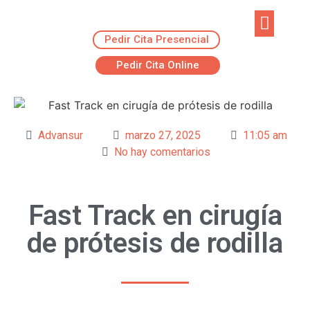
Pedir Cita Presencial
EJERCICIOS R
ADVANSUR RES
Pedir Cita Online
Advansur
marzo 27, 2025
11:05 am
No hay comentarios
Fast Track en cirugía
de prótesis de rodilla