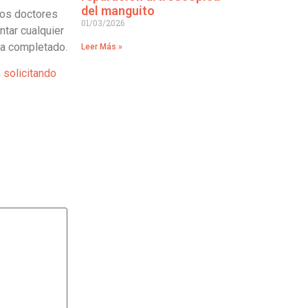
del manguito
 Los doctores
01/03/2026
ntar cualquier
 ha completado.
Leer Más »
n
solicitando