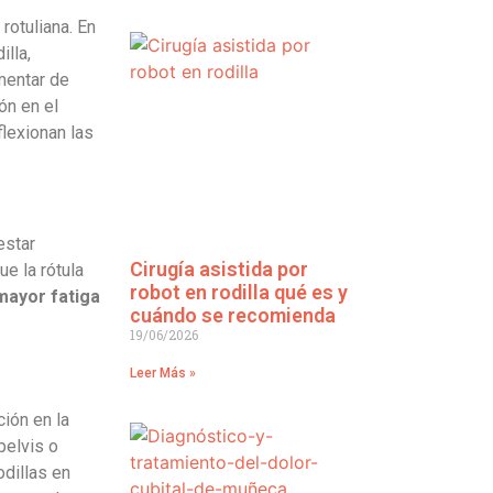
rotuliana. En
illa,
mentar de
ón en el
flexionan las
estar
Cirugía asistida por
e la rótula
robot en rodilla qué es y
mayor fatiga
cuándo se recomienda
19/06/2026
Leer Más »
ión en la
pelvis o
dillas en