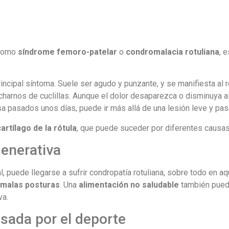
 como
síndrome femoro-patelar
o
condromalacia rotuliana
, 
 principal síntoma. Suele ser agudo y punzante, y se manifiesta al r
harnos de cuclillas. Aunque el dolor desaparezca o disminuya al
a pasados unos días, puede ir más allá de una lesión leve y pasa
artílago de la rótula
, que puede suceder por diferentes causas
generativa
l, puede llegarse a sufrir condropatía rotuliana, sobre todo en aq
malas posturas
. Una
alimentación no saludable
también pued
va.
sada por el deporte