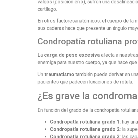
valgos (posición en x), sufren una desalineaci
cartílago.
En otros factoresanatómicos, el cuerpo de la m
sus caderas hace que presente un ángulo mayor d
Condropatía rotuliana pr
La
carga de peso excesiva
afecta a nuestras
enemiga para nuestro cuerpo, ya que hace que 
Un
traumatismo
también puede derivar en una c
pacientes que padecen luxaciones de rótula.
¿Es grave la condromal
En función del grado de la condropatía rotulia
Condropatía rotuliana grado 1:
hay una
Condropatía rotuliana grado 2:
la supe
Condropatía rotuliana grado 3:
las cap