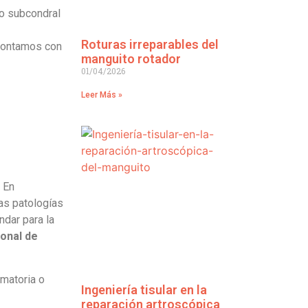
so subcondral
Roturas irreparables del
ontamos con
manguito rotador
01/04/2026
Leer Más »
. En
tas patologías
ndar para la
ional
de
amatoria o
Ingeniería tisular en la
reparación artroscópica