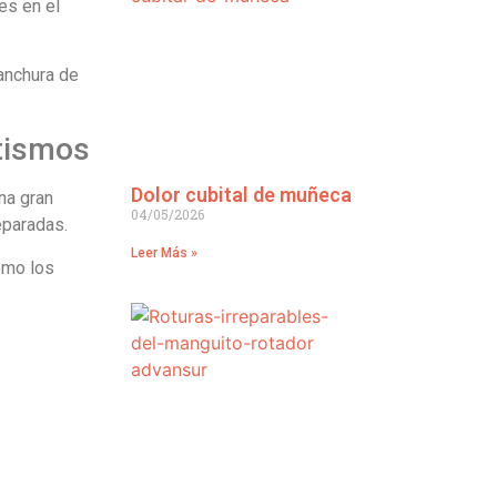
es en el
 anchura de
atismos
Dolor cubital de muñeca
na gran
04/05/2026
eparadas.
Leer Más »
como los