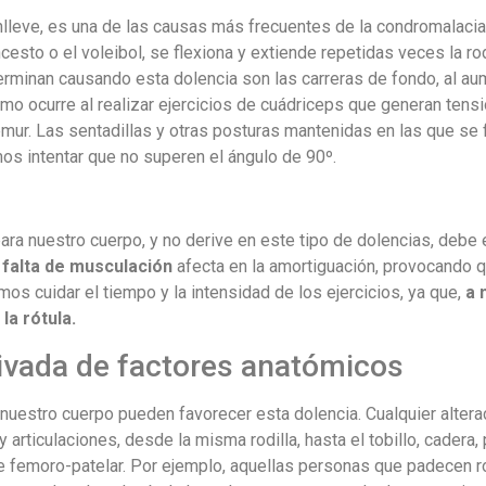
onlleve, es una de las causas más frecuentes de la condromalacia 
cesto o el voleibol, se flexiona y extiende repetidas veces la rod
terminan causando esta dolencia son las carreras de fondo, al au
smo ocurre al realizar ejercicios de cuádriceps que generan tensi
fémur. Las sentadillas y otras posturas mantenidas en las que se 
mos intentar que no superen el ángulo de 90º.
ra nuestro cuerpo, y no derive en este tipo de dolencias, debe 
a
falta de musculación
afecta en la amortiguación, provocando qu
s cuidar el tiempo y la intensidad de los ejercicios, ya que,
a 
la rótula.
rivada de factores anatómicos
nuestro cuerpo pueden favorecer esta dolencia. Cualquier alterac
rticulaciones, desde la misma rodilla, hasta el tobillo, cadera, 
 femoro-patelar. Por ejemplo, aquellas personas que padecen ro