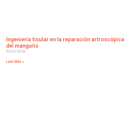
Ingeniería tisular en la reparación artroscópica
del manguito
01/03/2026
Leer Más »
Traumatología Avanzada en manos de profesionales
especializados.
Especialistas en: Traumatología y Ortopedia, Cirugía
Deportiva, Rodilla, Cadera, Miembro Superior y Columna.