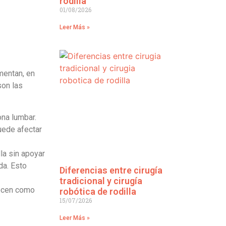
rodilla
01/08/2026
Leer Más »
mentan, en
son las
ona lumbar.
uede afectar
lla sin apoyar
da. Esto
Diferencias entre cirugía
tradicional y cirugía
recen como
robótica de rodilla
15/07/2026
Leer Más »