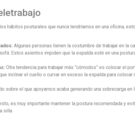
eletrabajo
los hábitos posturales que nunca tendríamos en una oficina, est
uados:
Algunas personas tienen la costumbre de trabajar en la c
ofá. Estos asientos impiden que la espalda esté en una postura
as:
Otra tendencia para trabajar más “cómodos” es colocar el port
e inclinar el cuello o curvar en exceso la espalda para colocar 
aldo sobre el que apoyarnos acaba generando una sobrecarga en 
sto, es muy importante mantener la postura recomendada y evita
 silla.