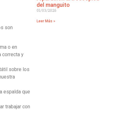
del manguito
01/03/2026
Leer Más »
os son
ama o en
 correcta y
átil sobre los
nuestra
la espalda que
r trabajar con