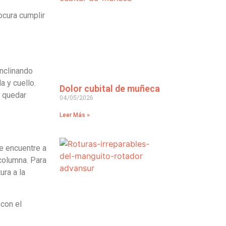
ocura cumplir
inclinando
a y cuello.
Dolor cubital de muñeca
n quedar
04/05/2026
Leer Más »
se encuentre a
a columna. Para
ura a la
 con el