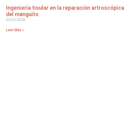
Ingeniería tisular en la reparación artroscópica
del manguito
01/03/2026
Leer Más »
Traumatología Avanzada en manos de profesionales
especializados.
Especialistas en: Traumatología y Ortopedia, Cirugía
Deportiva, Rodilla, Cadera, Miembro Superior y Columna.
Cómo llegar:
Hospital Quirón Salud, Infanta Luisa