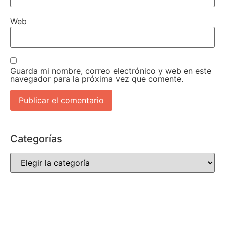
Web
Guarda mi nombre, correo electrónico y web en este
navegador para la próxima vez que comente.
Categorías