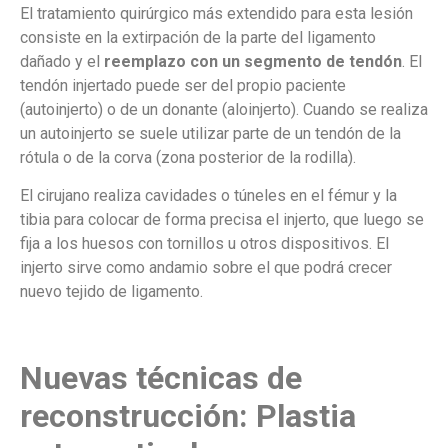
El tratamiento quirúrgico más extendido para esta lesión
consiste en la extirpación de la parte del ligamento
dañado y el
reemplazo con un segmento de tendón
. El
tendón injertado puede ser del propio paciente
(autoinjerto) o de un donante (aloinjerto). Cuando se realiza
un autoinjerto se suele utilizar parte de un tendón de la
rótula o de la corva (zona posterior de la rodilla).
El cirujano realiza cavidades o túneles en el fémur y la
tibia para colocar de forma precisa el injerto, que luego se
fija a los huesos con tornillos u otros dispositivos. El
injerto sirve como andamio sobre el que podrá crecer
nuevo tejido de ligamento.
Nuevas técnicas de
reconstrucción: Plastia