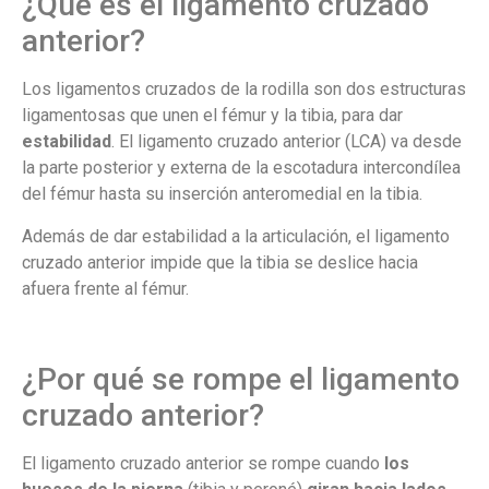
¿Qué es el ligamento cruzado
anterior?
Los ligamentos cruzados de la rodilla son dos estructuras
ligamentosas que unen el fémur y la tibia, para dar
estabilidad
. El ligamento cruzado anterior (LCA) va desde
la parte posterior y externa de la escotadura intercondílea
del fémur hasta su inserción anteromedial en la tibia.
Además de dar estabilidad a la articulación, el ligamento
cruzado anterior impide que la tibia se deslice hacia
afuera frente al fémur.
¿Por qué se rompe el ligamento
cruzado anterior?
El ligamento cruzado anterior se rompe cuando
los