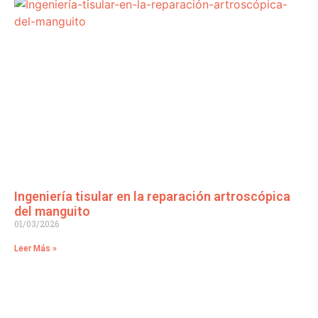
Ingeniería tisular en la reparación artroscópica
del manguito
01/03/2026
Leer Más »