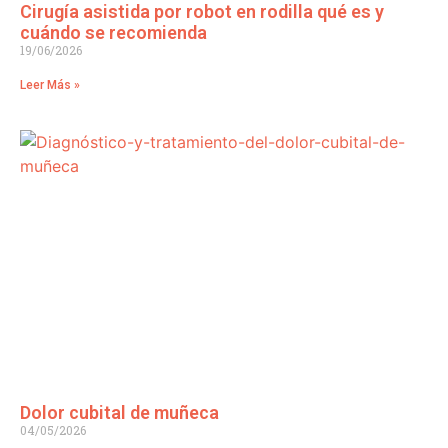
Cirugía asistida por robot en rodilla qué es y
cuándo se recomienda
19/06/2026
Leer Más »
Dolor cubital de muñeca
04/05/2026