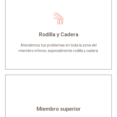
Miembro Inferior
Atendemos tus problemas de rodilla y cadera.
Rodilla y Cadera
Más Información
Atendemos tus problemas en toda la zona del
miembro inferior, especialmente rodilla y cadera.
Miembro superior
Recuperación de la funcionalidad de mano, muñeca,
Miembro superior
codo y hombro.