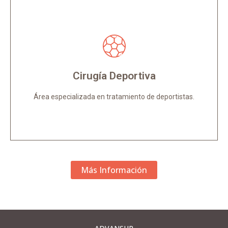
Cirugía Deportiva
Escuchar a nuestro cuerpo es imprescindible para
atender las señales y alertas ante posibles
problemas.
Cirugía Deportiva
Área especializada en tratamiento de deportistas.
Más Información
Más Información