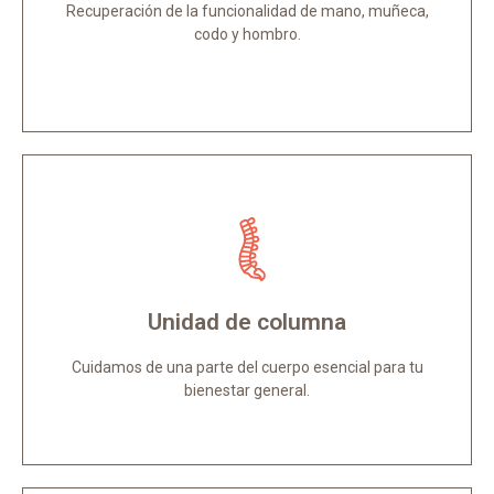
Recuperación de la funcionalidad de mano, muñeca,
Más Información
codo y hombro.
Unidad de columna
Las patologías de columna son de las más
frecuentes en la población general.
Unidad de columna
Más Información
Cuidamos de una parte del cuerpo esencial para tu
bienestar general.