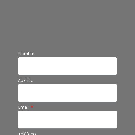
Atendi
Nombre
Apellido
Email
Teléfono